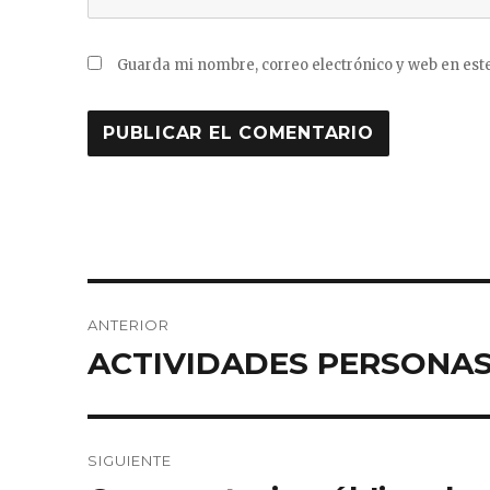
Guarda mi nombre, correo electrónico y web en est
Navegación
ANTERIOR
de
ACTIVIDADES PERSONA
Entrada
anterior:
entradas
SIGUIENTE