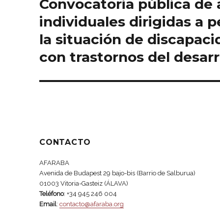
Convocatoria pública de
Entrada
siguiente:
individuales dirigidas a
la situación de discapac
con trastornos del desarr
CONTACTO
AFARABA
Avenida de Budapest 29 bajo-bis (Barrio de Salburua)
01003 Vitoria-Gasteiz (ÁLAVA)
Teléfono
: +34 945 246 004
Email
:
contacto@afaraba.org