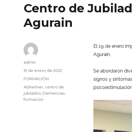
Centro de Jubilad
Agurain
El 19 de enero imp
Agurain.
Autor
admin
Publicado
19 de enero de 2022
Se abordaron dive
el
Categorías
FORMACIÓN
signos y síntomas
Etiquetas
Alzheimer
,
centro de
psicoestimulación
jubilados
,
Demencias
,
formacion